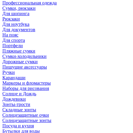
Профессиональная одежда
Сумки, рюкзаки
Для шопинга
Рюкзаки
Для ноутбука
Для документов
На пояс
Для спорта
Портфели
Пляжные сумки
Сумки-холодильники
Дорожные сумки
Пишущие аксессуары
Ручки
Карандаши
Маркеры и фломастеры
Наборы для рисования
Солнце и Дождь
Дождевики
Зонты-трости
Складные зонты
Солнцезащитные очки
Солнцезащитные зонты
Посуда и кухня
Бутылки для воды