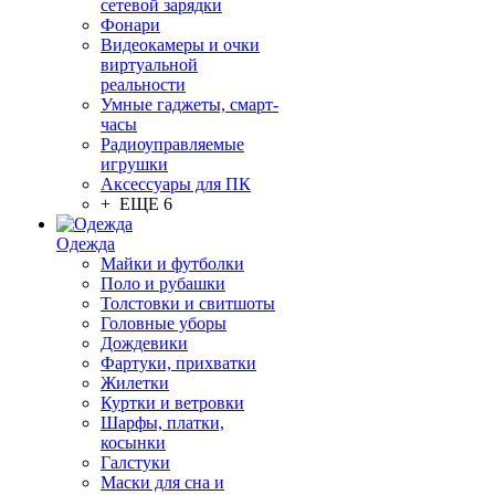
сетевой зарядки
Фонари
Видеокамеры и очки
виртуальной
реальности
Умные гаджеты, смарт-
часы
Радиоуправляемые
игрушки
Аксессуары для ПК
+ ЕЩЕ 6
Одежда
Майки и футболки
Поло и рубашки
Толстовки и свитшоты
Головные уборы
Дождевики
Фартуки, прихватки
Жилетки
Куртки и ветровки
Шарфы, платки,
косынки
Галстуки
Маски для сна и