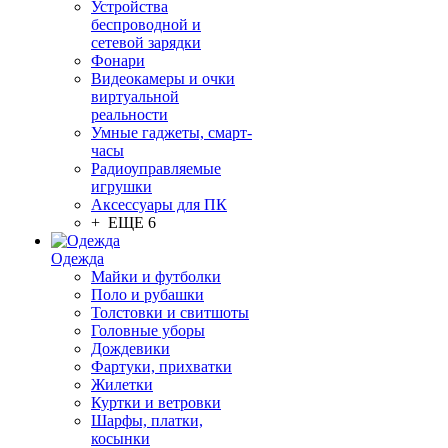
Устройства
беспроводной и
сетевой зарядки
Фонари
Видеокамеры и очки
виртуальной
реальности
Умные гаджеты, смарт-
часы
Радиоуправляемые
игрушки
Аксессуары для ПК
+ ЕЩЕ 6
Одежда
Майки и футболки
Поло и рубашки
Толстовки и свитшоты
Головные уборы
Дождевики
Фартуки, прихватки
Жилетки
Куртки и ветровки
Шарфы, платки,
косынки