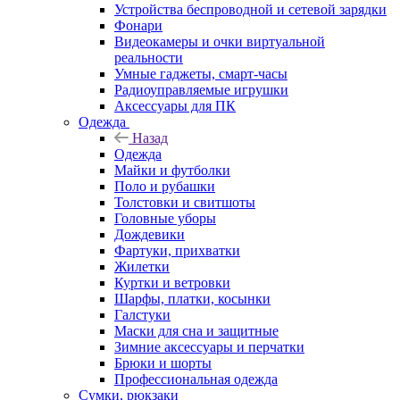
Устройства беспроводной и сетевой зарядки
Фонари
Видеокамеры и очки виртуальной
реальности
Умные гаджеты, смарт-часы
Радиоуправляемые игрушки
Аксессуары для ПК
Одежда
Назад
Одежда
Майки и футболки
Поло и рубашки
Толстовки и свитшоты
Головные уборы
Дождевики
Фартуки, прихватки
Жилетки
Куртки и ветровки
Шарфы, платки, косынки
Галстуки
Маски для сна и защитные
Зимние аксессуары и перчатки
Брюки и шорты
Профессиональная одежда
Сумки, рюкзаки