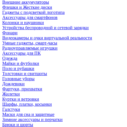
Внешние аккумуляторы
Флешки и Жесткие диски
Гаджеты с подсветкой логотипа
Аксессуары для смартфонов
Колонки и наушники
Устройства беспроводной и сетевой зарядки
Фонари
Видеокамеры и очки виртуальной реальности
Умные гаджеты, смарт-часы
Радиоуправляемые игрушки
Аксессуары для ПК
Одежда
Майки и футболки
Поло и рубашки
Толстовки и свитшоты
Головные уборы
Дождевики
Фартуки, прихватки
Жилетки
Куртки и ветровки
Шарфы, платки, косынки
Галстуки
Маски для сна и защитные
Зимние аксессуары и перчатки
Брюки и шорты