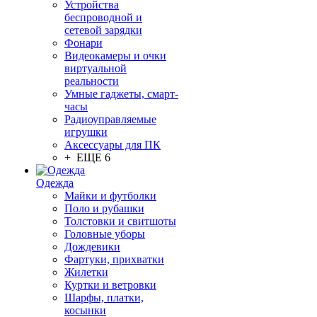
Устройства
беспроводной и
сетевой зарядки
Фонари
Видеокамеры и очки
виртуальной
реальности
Умные гаджеты, смарт-
часы
Радиоуправляемые
игрушки
Аксессуары для ПК
+ ЕЩЕ 6
Одежда
Майки и футболки
Поло и рубашки
Толстовки и свитшоты
Головные уборы
Дождевики
Фартуки, прихватки
Жилетки
Куртки и ветровки
Шарфы, платки,
косынки