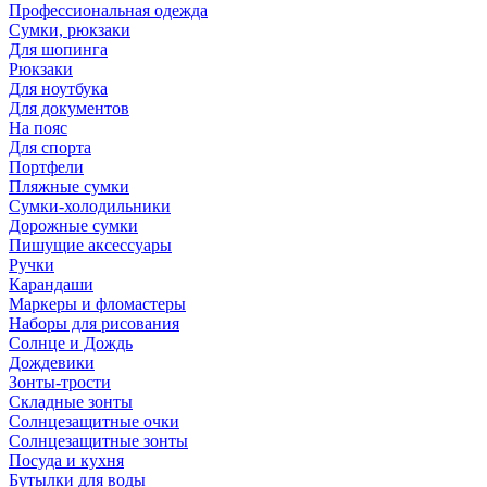
Профессиональная одежда
Сумки, рюкзаки
Для шопинга
Рюкзаки
Для ноутбука
Для документов
На пояс
Для спорта
Портфели
Пляжные сумки
Сумки-холодильники
Дорожные сумки
Пишущие аксессуары
Ручки
Карандаши
Маркеры и фломастеры
Наборы для рисования
Солнце и Дождь
Дождевики
Зонты-трости
Складные зонты
Солнцезащитные очки
Солнцезащитные зонты
Посуда и кухня
Бутылки для воды