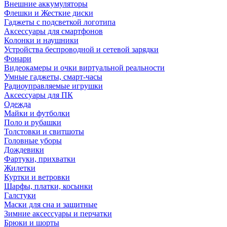
Внешние аккумуляторы
Флешки и Жесткие диски
Гаджеты с подсветкой логотипа
Аксессуары для смартфонов
Колонки и наушники
Устройства беспроводной и сетевой зарядки
Фонари
Видеокамеры и очки виртуальной реальности
Умные гаджеты, смарт-часы
Радиоуправляемые игрушки
Аксессуары для ПК
Одежда
Майки и футболки
Поло и рубашки
Толстовки и свитшоты
Головные уборы
Дождевики
Фартуки, прихватки
Жилетки
Куртки и ветровки
Шарфы, платки, косынки
Галстуки
Маски для сна и защитные
Зимние аксессуары и перчатки
Брюки и шорты