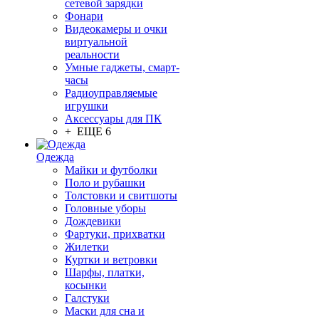
сетевой зарядки
Фонари
Видеокамеры и очки
виртуальной
реальности
Умные гаджеты, смарт-
часы
Радиоуправляемые
игрушки
Аксессуары для ПК
+ ЕЩЕ 6
Одежда
Майки и футболки
Поло и рубашки
Толстовки и свитшоты
Головные уборы
Дождевики
Фартуки, прихватки
Жилетки
Куртки и ветровки
Шарфы, платки,
косынки
Галстуки
Маски для сна и