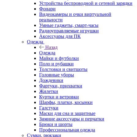
Устройства беспроводной и сетевой зарядки
Фонари
Видеокамеры и очки виртуальной
реальности
Умные гаджеты, смарт-часы
Радиоуправляемые игрушки
Аксессуары для ПК
Одежда
Назад
Одежда
Майки и футболки
Поло и рубашки
Толстовки и свитшоты
Головные уборы
Дождевики
Фартуки, прихватки
Жилетки
Куртки и ветровки
Шарфы, платки, косынки
Галстуки
Маски для сна и защитные
Зимние аксессуары и перчатки
Брюки и шорты
Профессиональная одежда
Сумки, рюкзаки