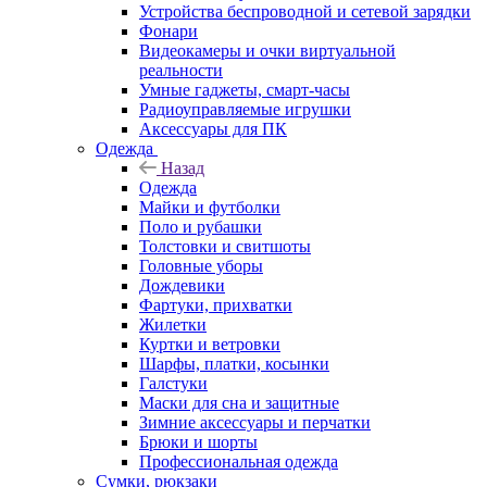
Устройства беспроводной и сетевой зарядки
Фонари
Видеокамеры и очки виртуальной
реальности
Умные гаджеты, смарт-часы
Радиоуправляемые игрушки
Аксессуары для ПК
Одежда
Назад
Одежда
Майки и футболки
Поло и рубашки
Толстовки и свитшоты
Головные уборы
Дождевики
Фартуки, прихватки
Жилетки
Куртки и ветровки
Шарфы, платки, косынки
Галстуки
Маски для сна и защитные
Зимние аксессуары и перчатки
Брюки и шорты
Профессиональная одежда
Сумки, рюкзаки