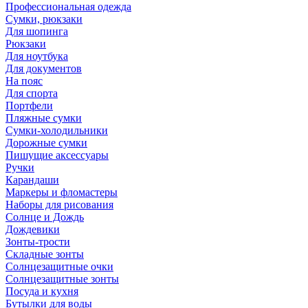
Профессиональная одежда
Сумки, рюкзаки
Для шопинга
Рюкзаки
Для ноутбука
Для документов
На пояс
Для спорта
Портфели
Пляжные сумки
Сумки-холодильники
Дорожные сумки
Пишущие аксессуары
Ручки
Карандаши
Маркеры и фломастеры
Наборы для рисования
Солнце и Дождь
Дождевики
Зонты-трости
Складные зонты
Солнцезащитные очки
Солнцезащитные зонты
Посуда и кухня
Бутылки для воды