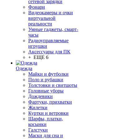
сетевой зарядки
Фонари
Видеокамеры и очки
виртуальной
реальности
Умные гаджеты, смарт-
часы
Радиоуправляемые
игрушки
Аксессуары для ПК
+ ЕЩЕ 6
Одежда
Майки и футболки
Поло и рубашки
Толстовки и свитшоты
Головные уборы
Дождевики
Фартуки, прихватки
Жилетки
Куртки и ветровки
Шарфы, платки,
косынки
Галстуки
Маски для сна и