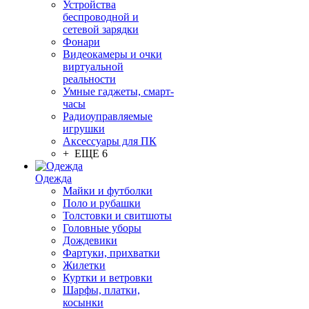
Устройства
беспроводной и
сетевой зарядки
Фонари
Видеокамеры и очки
виртуальной
реальности
Умные гаджеты, смарт-
часы
Радиоуправляемые
игрушки
Аксессуары для ПК
+ ЕЩЕ 6
Одежда
Майки и футболки
Поло и рубашки
Толстовки и свитшоты
Головные уборы
Дождевики
Фартуки, прихватки
Жилетки
Куртки и ветровки
Шарфы, платки,
косынки