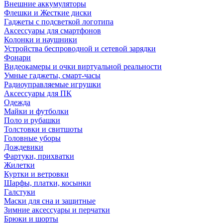
Внешние аккумуляторы
Флешки и Жесткие диски
Гаджеты с подсветкой логотипа
Аксессуары для смартфонов
Колонки и наушники
Устройства беспроводной и сетевой зарядки
Фонари
Видеокамеры и очки виртуальной реальности
Умные гаджеты, смарт-часы
Радиоуправляемые игрушки
Аксессуары для ПК
Одежда
Майки и футболки
Поло и рубашки
Толстовки и свитшоты
Головные уборы
Дождевики
Фартуки, прихватки
Жилетки
Куртки и ветровки
Шарфы, платки, косынки
Галстуки
Маски для сна и защитные
Зимние аксессуары и перчатки
Брюки и шорты