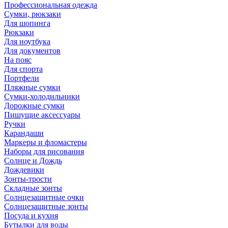
Профессиональная одежда
Сумки, рюкзаки
Для шопинга
Рюкзаки
Для ноутбука
Для документов
На пояс
Для спорта
Портфели
Пляжные сумки
Сумки-холодильники
Дорожные сумки
Пишущие аксессуары
Ручки
Карандаши
Маркеры и фломастеры
Наборы для рисования
Солнце и Дождь
Дождевики
Зонты-трости
Складные зонты
Солнцезащитные очки
Солнцезащитные зонты
Посуда и кухня
Бутылки для воды