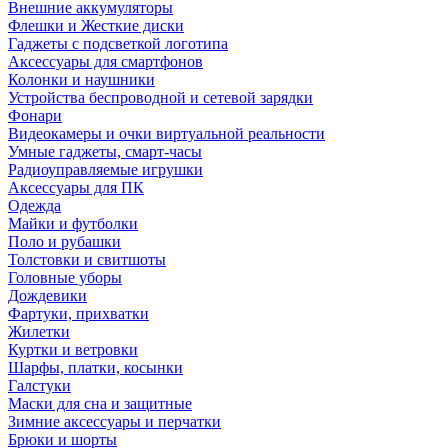
Внешние аккумуляторы
Флешки и Жесткие диски
Гаджеты с подсветкой логотипа
Аксессуары для смартфонов
Колонки и наушники
Устройства беспроводной и сетевой зарядки
Фонари
Видеокамеры и очки виртуальной реальности
Умные гаджеты, смарт-часы
Радиоуправляемые игрушки
Аксессуары для ПК
Одежда
Майки и футболки
Поло и рубашки
Толстовки и свитшоты
Головные уборы
Дождевики
Фартуки, прихватки
Жилетки
Куртки и ветровки
Шарфы, платки, косынки
Галстуки
Маски для сна и защитные
Зимние аксессуары и перчатки
Брюки и шорты