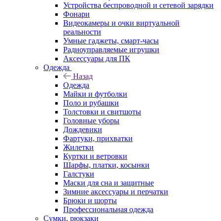
Устройства беспроводной и сетевой зарядки
Фонари
Видеокамеры и очки виртуальной
реальности
Умные гаджеты, смарт-часы
Радиоуправляемые игрушки
Аксессуары для ПК
Одежда
Назад
Одежда
Майки и футболки
Поло и рубашки
Толстовки и свитшоты
Головные уборы
Дождевики
Фартуки, прихватки
Жилетки
Куртки и ветровки
Шарфы, платки, косынки
Галстуки
Маски для сна и защитные
Зимние аксессуары и перчатки
Брюки и шорты
Профессиональная одежда
Сумки, рюкзаки