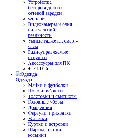
Устройства
беспроводной и
сетевой зарядки
Фонари
Видеокамеры и очки
виртуальной
реальности
Умные гаджеты, смарт-
часы
Радиоуправляемые
игрушки
Аксессуары для ПК
+ ЕЩЕ 6
Одежда
Майки и футболки
Поло и рубашки
Толстовки и свитшоты
Головные уборы
Дождевики
Фартуки, прихватки
Жилетки
Куртки и ветровки
Шарфы, платки,
косынки