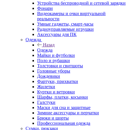
Устройства беспроводной и сетевой зарядки
Фонари
Видеокамеры и очки виртуальной
реальности
Умные гаджеты, смарт-часы
Радиоуправляемые игрушки
Аксессуары для ПК
Одежда
Назад
Одежда
Майки и футболки
Поло и рубашки
Толстовки и свитшоты
Головные уборы
Дождевики
Фартуки, прихватки
Жилетки
Куртки и ветровки
Шарфы, платки, косынки
Галстуки
Маски для сна и защитные
Зимние аксессуары и перчатки
Брюки и шорты
Профессиональная одежда
Сумки, рюкзаки