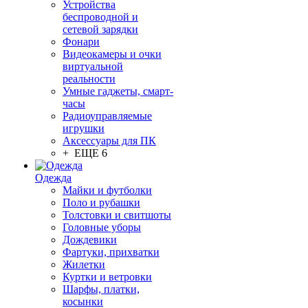
Устройства
беспроводной и
сетевой зарядки
Фонари
Видеокамеры и очки
виртуальной
реальности
Умные гаджеты, смарт-
часы
Радиоуправляемые
игрушки
Аксессуары для ПК
+ ЕЩЕ 6
Одежда
Майки и футболки
Поло и рубашки
Толстовки и свитшоты
Головные уборы
Дождевики
Фартуки, прихватки
Жилетки
Куртки и ветровки
Шарфы, платки,
косынки