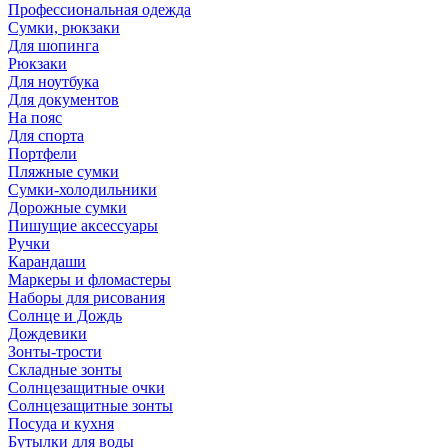
Профессиональная одежда
Сумки, рюкзаки
Для шопинга
Рюкзаки
Для ноутбука
Для документов
На пояс
Для спорта
Портфели
Пляжные сумки
Сумки-холодильники
Дорожные сумки
Пишущие аксессуары
Ручки
Карандаши
Маркеры и фломастеры
Наборы для рисования
Солнце и Дождь
Дождевики
Зонты-трости
Складные зонты
Солнцезащитные очки
Солнцезащитные зонты
Посуда и кухня
Бутылки для воды