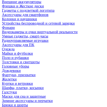
Внешние аккумуляторы
Флешки и Жесткие диски
Гаджеты с подсветкой логотипа
Аксессуары для смартфонов
Колонки и наушники
Устройства беспроводной и сетевой зарядки
Фонари
Видеокамеры и очки виртуальной реальности
Умные гаджеты, смарт-часы
Радиоуправляемые игрушки
Аксессуары для ПК
Одежда
Майки и футболки
Поло и рубашки
Толстовки и свитшоты
Головные уборы
Дождевики
Фартуки, прихватки
Жилетки
Куртки и ветровки
Шарфы, платки, косынки
Галстуки
Маски для сна и защитные
Зимние аксессуары и перчатки
Брюки и шорты