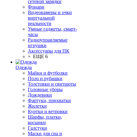
сетевой зарядки
Фонари
Видеокамеры и очки
виртуальной
реальности
Умные гаджеты, смарт-
часы
Радиоуправляемые
игрушки
Аксессуары для ПК
+ ЕЩЕ 6
Одежда
Майки и футболки
Поло и рубашки
Толстовки и свитшоты
Головные уборы
Дождевики
Фартуки, прихватки
Жилетки
Куртки и ветровки
Шарфы, платки,
косынки
Галстуки
Маски для сна и