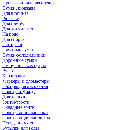
Профессиональная одежда
Сумки, рюкзаки
Для шопинга
Рюкзаки
Для ноутбука
Для документов
На пояс
Для спорта
Портфели
Пляжные сумки
Сумки-холодильники
Дорожные сумки
Пишущие аксессуары
Ручки
Карандаши
Маркеры и фломастеры
Наборы для рисования
Солнце и Дождь
Дождевики
Зонты-трости
Складные зонты
Солнцезащитные очки
Солнцезащитные зонты
Посуда и кухня
Бутылки для воды