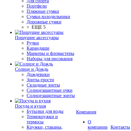
Для спорта
Портфели
Пляжные сумки
Сумки-холодильники
Дорожные сумки
+ ЕЩЕ 5
Пишущие аксессуары
Ручки
Карандаши
Маркеры и фломастеры
Наборы для рисования
Солнце и Дождь
Дождевики
Зонты-трости
Складные зонты
Солнцезащитные очки
Солнцезащитные зонты
Посуда и кухня
Бутылки для воды
Компания
Термокружки и
термосы
О
Кружки, стаканы,
компании
Контакты