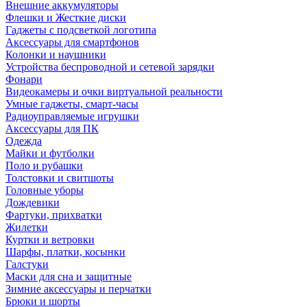
Внешние аккумуляторы
Флешки и Жесткие диски
Гаджеты с подсветкой логотипа
Аксессуары для смартфонов
Колонки и наушники
Устройства беспроводной и сетевой зарядки
Фонари
Видеокамеры и очки виртуальной реальности
Умные гаджеты, смарт-часы
Радиоуправляемые игрушки
Аксессуары для ПК
Одежда
Майки и футболки
Поло и рубашки
Толстовки и свитшоты
Головные уборы
Дождевики
Фартуки, прихватки
Жилетки
Куртки и ветровки
Шарфы, платки, косынки
Галстуки
Маски для сна и защитные
Зимние аксессуары и перчатки
Брюки и шорты