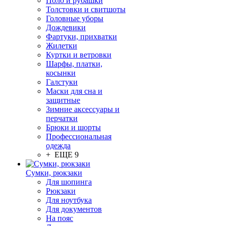
Поло и рубашки
Толстовки и свитшоты
Головные уборы
Дождевики
Фартуки, прихватки
Жилетки
Куртки и ветровки
Шарфы, платки,
косынки
Галстуки
Маски для сна и
защитные
Зимние аксессуары и
перчатки
Брюки и шорты
Профессиональная
одежда
+ ЕЩЕ 9
Сумки, рюкзаки
Для шопинга
Рюкзаки
Для ноутбука
Для документов
На пояс