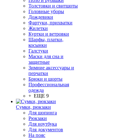
Поло и рубашки
Толстовки и свитшоты
Головные уборы
Дождевики
Фартуки, прихватки
Жилетки
Куртки и ветровки
Шарфы, платки,
косынки
Галстуки
Маски для сна и
защитные
Зимние аксессуары и
перчатки
Брюки и шорты
Профессиональная
одежда
+ ЕЩЕ 9
Сумки, рюкзаки
Для шопинга
Рюкзаки
Для ноутбука
Для документов
На пояс