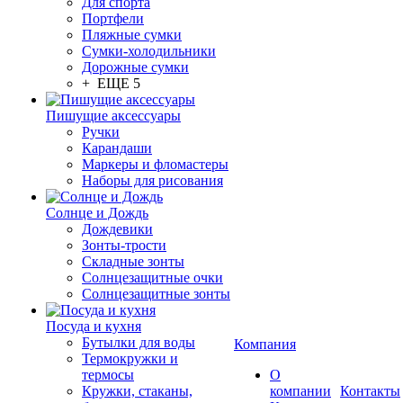
Для спорта
Портфели
Пляжные сумки
Сумки-холодильники
Дорожные сумки
+ ЕЩЕ 5
Пишущие аксессуары
Ручки
Карандаши
Маркеры и фломастеры
Наборы для рисования
Солнце и Дождь
Дождевики
Зонты-трости
Складные зонты
Солнцезащитные очки
Солнцезащитные зонты
Посуда и кухня
Бутылки для воды
Компания
Термокружки и
термосы
О
Кружки, стаканы,
компании
Контакты