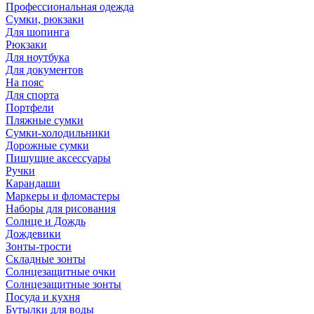
Профессиональная одежда
Сумки, рюкзаки
Для шопинга
Рюкзаки
Для ноутбука
Для документов
На пояс
Для спорта
Портфели
Пляжные сумки
Сумки-холодильники
Дорожные сумки
Пишущие аксессуары
Ручки
Карандаши
Маркеры и фломастеры
Наборы для рисования
Солнце и Дождь
Дождевики
Зонты-трости
Складные зонты
Солнцезащитные очки
Солнцезащитные зонты
Посуда и кухня
Бутылки для воды