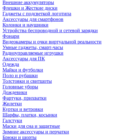
Внешние аккумуляторы
Флешки и Жесткие диски
Гаджеты с подсветкой логотипа
Аксессуары для смартфонов
Колонки и наушники
Устройства беспроводной и сетевой зарядки
Фонари
Видеокамеры и очки виртуальной реальности
Умные гаджеты, смарт-часы
Радиоуправляемые игрушки
Аксессуары для ПК
Одежда
Майки и футболки
Поло и рубашки
Толстовки и свитшоты
Головные уборы
Дождевики
Фартуки, прихватки
Жилетки
Куртки и ветровки
Шарфы, платки, косынки
Галстуки
Маски для сна и защитные
Зимние аксессуары и перчатки
Брюки и шорты