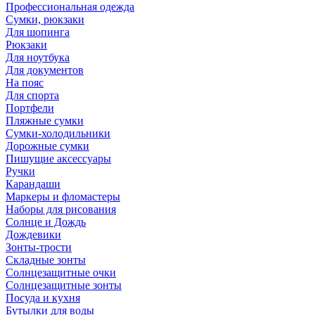
Профессиональная одежда
Сумки, рюкзаки
Для шопинга
Рюкзаки
Для ноутбука
Для документов
На пояс
Для спорта
Портфели
Пляжные сумки
Сумки-холодильники
Дорожные сумки
Пишущие аксессуары
Ручки
Карандаши
Маркеры и фломастеры
Наборы для рисования
Солнце и Дождь
Дождевики
Зонты-трости
Складные зонты
Солнцезащитные очки
Солнцезащитные зонты
Посуда и кухня
Бутылки для воды