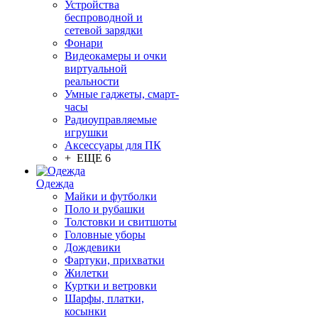
Устройства
беспроводной и
сетевой зарядки
Фонари
Видеокамеры и очки
виртуальной
реальности
Умные гаджеты, смарт-
часы
Радиоуправляемые
игрушки
Аксессуары для ПК
+ ЕЩЕ 6
Одежда
Майки и футболки
Поло и рубашки
Толстовки и свитшоты
Головные уборы
Дождевики
Фартуки, прихватки
Жилетки
Куртки и ветровки
Шарфы, платки,
косынки