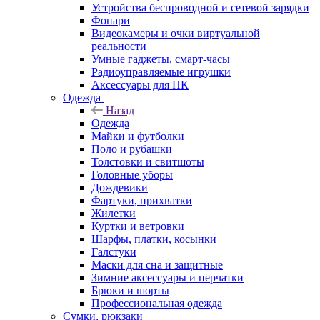
Устройства беспроводной и сетевой зарядки
Фонари
Видеокамеры и очки виртуальной
реальности
Умные гаджеты, смарт-часы
Радиоуправляемые игрушки
Аксессуары для ПК
Одежда
Назад
Одежда
Майки и футболки
Поло и рубашки
Толстовки и свитшоты
Головные уборы
Дождевики
Фартуки, прихватки
Жилетки
Куртки и ветровки
Шарфы, платки, косынки
Галстуки
Маски для сна и защитные
Зимние аксессуары и перчатки
Брюки и шорты
Профессиональная одежда
Сумки, рюкзаки