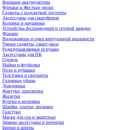
Внешние аккумуляторы
Флешки и Жесткие диски
Гаджеты с подсветкой логотипа
Аксессуары для смартфонов
Колонки и наушники
Устройства беспроводной и сетевой зарядки
Фонари
Видеокамеры и очки виртуальной реальности
Умные гаджеты, смарт-часы
Радиоуправляемые игрушки
Аксессуары для ПК
Одежда
Майки и футболки
Поло и рубашки
Толстовки и свитшоты
Головные уборы
Дождевики
Фартуки, прихватки
Жилетки
Куртки и ветровки
Шарфы, платки, косынки
Галстуки
Маски для сна и защитные
Зимние аксессуары и перчатки
Брюки и шорты