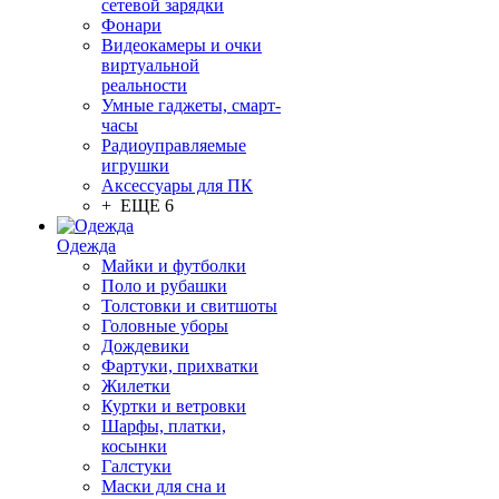
сетевой зарядки
Фонари
Видеокамеры и очки
виртуальной
реальности
Умные гаджеты, смарт-
часы
Радиоуправляемые
игрушки
Аксессуары для ПК
+ ЕЩЕ 6
Одежда
Майки и футболки
Поло и рубашки
Толстовки и свитшоты
Головные уборы
Дождевики
Фартуки, прихватки
Жилетки
Куртки и ветровки
Шарфы, платки,
косынки
Галстуки
Маски для сна и