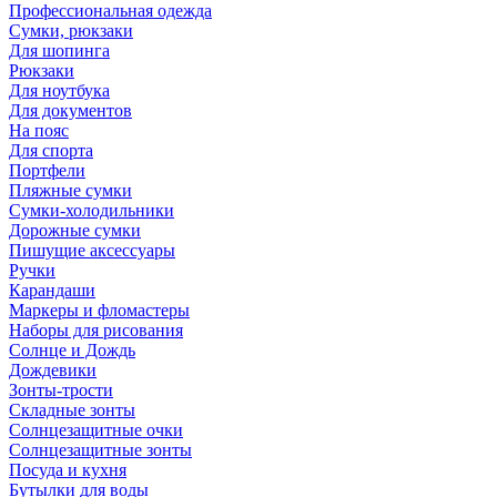
Профессиональная одежда
Сумки, рюкзаки
Для шопинга
Рюкзаки
Для ноутбука
Для документов
На пояс
Для спорта
Портфели
Пляжные сумки
Сумки-холодильники
Дорожные сумки
Пишущие аксессуары
Ручки
Карандаши
Маркеры и фломастеры
Наборы для рисования
Солнце и Дождь
Дождевики
Зонты-трости
Складные зонты
Солнцезащитные очки
Солнцезащитные зонты
Посуда и кухня
Бутылки для воды