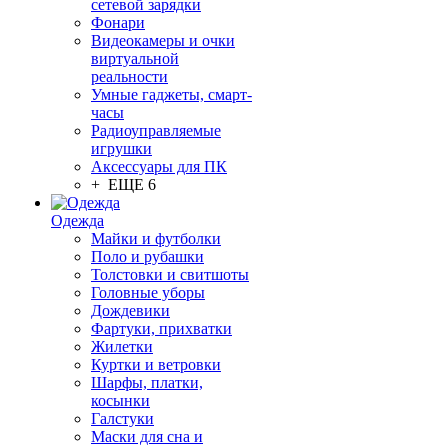
сетевой зарядки
Фонари
Видеокамеры и очки
виртуальной
реальности
Умные гаджеты, смарт-
часы
Радиоуправляемые
игрушки
Аксессуары для ПК
+ ЕЩЕ 6
Одежда
Майки и футболки
Поло и рубашки
Толстовки и свитшоты
Головные уборы
Дождевики
Фартуки, прихватки
Жилетки
Куртки и ветровки
Шарфы, платки,
косынки
Галстуки
Маски для сна и