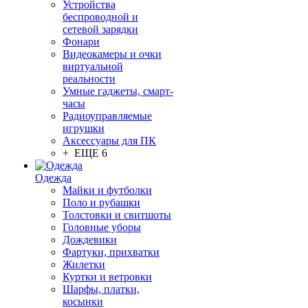
Устройства
беспроводной и
сетевой зарядки
Фонари
Видеокамеры и очки
виртуальной
реальности
Умные гаджеты, смарт-
часы
Радиоуправляемые
игрушки
Аксессуары для ПК
+ ЕЩЕ 6
Одежда
Майки и футболки
Поло и рубашки
Толстовки и свитшоты
Головные уборы
Дождевики
Фартуки, прихватки
Жилетки
Куртки и ветровки
Шарфы, платки,
косынки