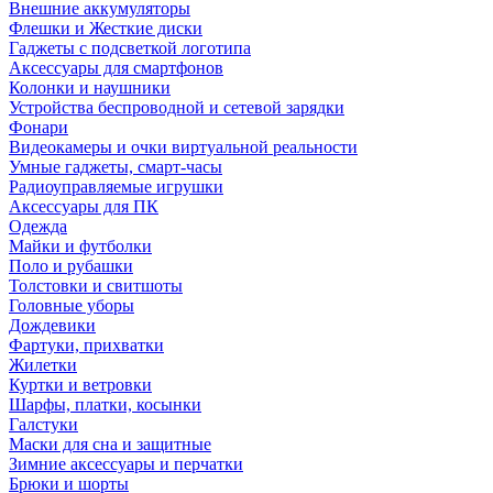
Внешние аккумуляторы
Флешки и Жесткие диски
Гаджеты с подсветкой логотипа
Аксессуары для смартфонов
Колонки и наушники
Устройства беспроводной и сетевой зарядки
Фонари
Видеокамеры и очки виртуальной реальности
Умные гаджеты, смарт-часы
Радиоуправляемые игрушки
Аксессуары для ПК
Одежда
Майки и футболки
Поло и рубашки
Толстовки и свитшоты
Головные уборы
Дождевики
Фартуки, прихватки
Жилетки
Куртки и ветровки
Шарфы, платки, косынки
Галстуки
Маски для сна и защитные
Зимние аксессуары и перчатки
Брюки и шорты