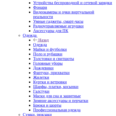
Устройства беспроводной и сетевой зарядки
Фонари
Видеокамеры и очки виртуальной
реальности
Умные гаджеты, смарт-часы
Радиоуправляемые игрушки
Аксессуары для ПК
Одежда
Назад
Одежда
Майки и футболки
Поло и рубашки
Толстовки и свитшоты
Головные уборы
Дождевики
Фартуки, прихватки
Жилетки
Куртки и ветровки
Шарфы, платки, косынки
Галстуки
Маски для сна и защитные
Зимние аксессуары и перчатки
Брюки и шорты
Профессиональная одежда
Сумки, рюкзаки