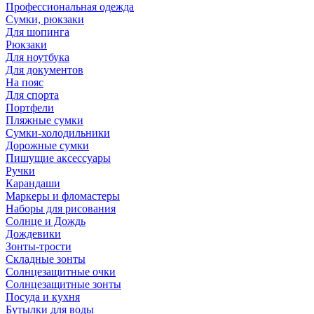
Профессиональная одежда
Сумки, рюкзаки
Для шопинга
Рюкзаки
Для ноутбука
Для документов
На пояс
Для спорта
Портфели
Пляжные сумки
Сумки-холодильники
Дорожные сумки
Пишущие аксессуары
Ручки
Карандаши
Маркеры и фломастеры
Наборы для рисования
Солнце и Дождь
Дождевики
Зонты-трости
Складные зонты
Солнцезащитные очки
Солнцезащитные зонты
Посуда и кухня
Бутылки для воды