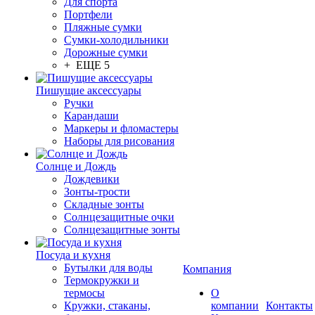
Для спорта
Портфели
Пляжные сумки
Сумки-холодильники
Дорожные сумки
+ ЕЩЕ 5
Пишущие аксессуары
Ручки
Карандаши
Маркеры и фломастеры
Наборы для рисования
Солнце и Дождь
Дождевики
Зонты-трости
Складные зонты
Солнцезащитные очки
Солнцезащитные зонты
Посуда и кухня
Бутылки для воды
Компания
Термокружки и
термосы
О
Кружки, стаканы,
компании
Контакты