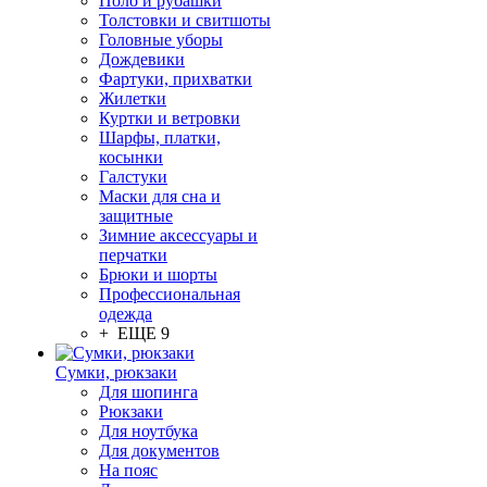
Поло и рубашки
Толстовки и свитшоты
Головные уборы
Дождевики
Фартуки, прихватки
Жилетки
Куртки и ветровки
Шарфы, платки,
косынки
Галстуки
Маски для сна и
защитные
Зимние аксессуары и
перчатки
Брюки и шорты
Профессиональная
одежда
+ ЕЩЕ 9
Сумки, рюкзаки
Для шопинга
Рюкзаки
Для ноутбука
Для документов
На пояс