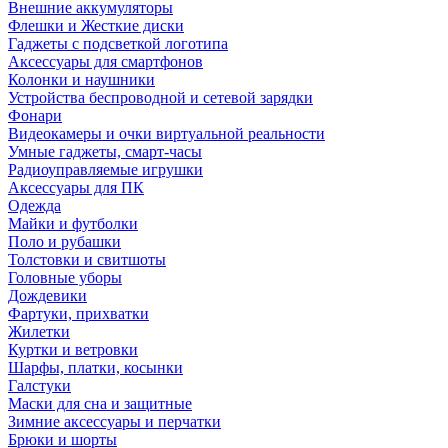
Внешние аккумуляторы
Флешки и Жесткие диски
Гаджеты с подсветкой логотипа
Аксессуары для смартфонов
Колонки и наушники
Устройства беспроводной и сетевой зарядки
Фонари
Видеокамеры и очки виртуальной реальности
Умные гаджеты, смарт-часы
Радиоуправляемые игрушки
Аксессуары для ПК
Одежда
Майки и футболки
Поло и рубашки
Толстовки и свитшоты
Головные уборы
Дождевики
Фартуки, прихватки
Жилетки
Куртки и ветровки
Шарфы, платки, косынки
Галстуки
Маски для сна и защитные
Зимние аксессуары и перчатки
Брюки и шорты