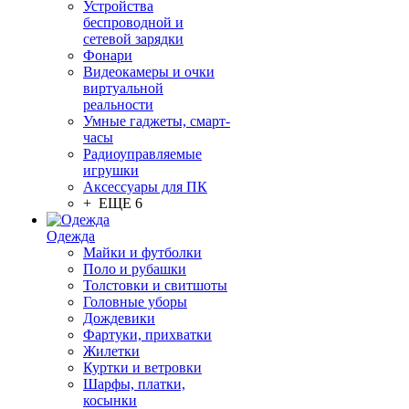
Устройства
беспроводной и
сетевой зарядки
Фонари
Видеокамеры и очки
виртуальной
реальности
Умные гаджеты, смарт-
часы
Радиоуправляемые
игрушки
Аксессуары для ПК
+ ЕЩЕ 6
Одежда
Майки и футболки
Поло и рубашки
Толстовки и свитшоты
Головные уборы
Дождевики
Фартуки, прихватки
Жилетки
Куртки и ветровки
Шарфы, платки,
косынки