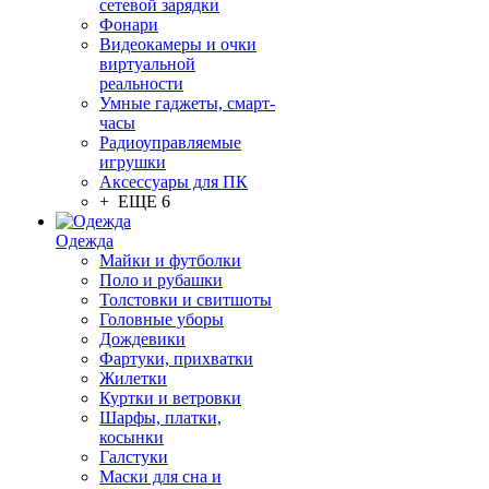
сетевой зарядки
Фонари
Видеокамеры и очки
виртуальной
реальности
Умные гаджеты, смарт-
часы
Радиоуправляемые
игрушки
Аксессуары для ПК
+ ЕЩЕ 6
Одежда
Майки и футболки
Поло и рубашки
Толстовки и свитшоты
Головные уборы
Дождевики
Фартуки, прихватки
Жилетки
Куртки и ветровки
Шарфы, платки,
косынки
Галстуки
Маски для сна и