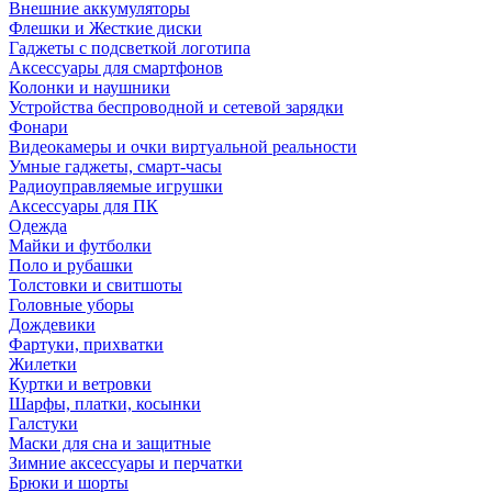
Внешние аккумуляторы
Флешки и Жесткие диски
Гаджеты с подсветкой логотипа
Аксессуары для смартфонов
Колонки и наушники
Устройства беспроводной и сетевой зарядки
Фонари
Видеокамеры и очки виртуальной реальности
Умные гаджеты, смарт-часы
Радиоуправляемые игрушки
Аксессуары для ПК
Одежда
Майки и футболки
Поло и рубашки
Толстовки и свитшоты
Головные уборы
Дождевики
Фартуки, прихватки
Жилетки
Куртки и ветровки
Шарфы, платки, косынки
Галстуки
Маски для сна и защитные
Зимние аксессуары и перчатки
Брюки и шорты