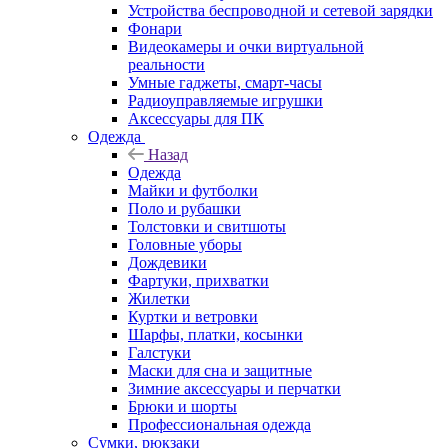
Устройства беспроводной и сетевой зарядки
Фонари
Видеокамеры и очки виртуальной
реальности
Умные гаджеты, смарт-часы
Радиоуправляемые игрушки
Аксессуары для ПК
Одежда
Назад
Одежда
Майки и футболки
Поло и рубашки
Толстовки и свитшоты
Головные уборы
Дождевики
Фартуки, прихватки
Жилетки
Куртки и ветровки
Шарфы, платки, косынки
Галстуки
Маски для сна и защитные
Зимние аксессуары и перчатки
Брюки и шорты
Профессиональная одежда
Сумки, рюкзаки