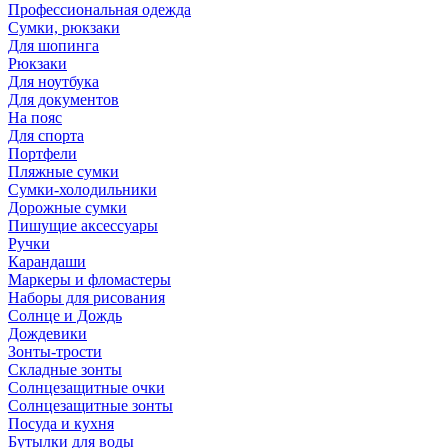
Профессиональная одежда
Сумки, рюкзаки
Для шопинга
Рюкзаки
Для ноутбука
Для документов
На пояс
Для спорта
Портфели
Пляжные сумки
Сумки-холодильники
Дорожные сумки
Пишущие аксессуары
Ручки
Карандаши
Маркеры и фломастеры
Наборы для рисования
Солнце и Дождь
Дождевики
Зонты-трости
Складные зонты
Солнцезащитные очки
Солнцезащитные зонты
Посуда и кухня
Бутылки для воды