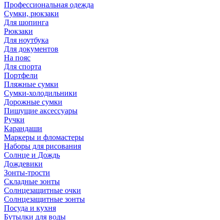
Профессиональная одежда
Сумки, рюкзаки
Для шопинга
Рюкзаки
Для ноутбука
Для документов
На пояс
Для спорта
Портфели
Пляжные сумки
Сумки-холодильники
Дорожные сумки
Пишущие аксессуары
Ручки
Карандаши
Маркеры и фломастеры
Наборы для рисования
Солнце и Дождь
Дождевики
Зонты-трости
Складные зонты
Солнцезащитные очки
Солнцезащитные зонты
Посуда и кухня
Бутылки для воды