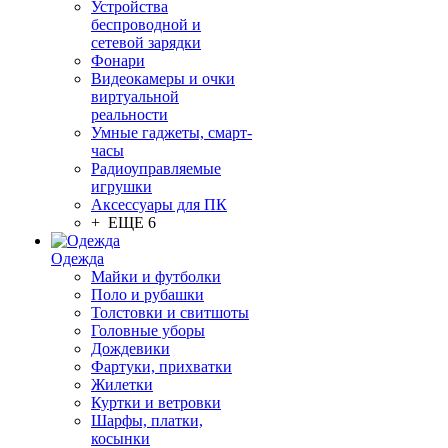
Устройства
беспроводной и
сетевой зарядки
Фонари
Видеокамеры и очки
виртуальной
реальности
Умные гаджеты, смарт-
часы
Радиоуправляемые
игрушки
Аксессуары для ПК
+ ЕЩЕ 6
Одежда
Майки и футболки
Поло и рубашки
Толстовки и свитшоты
Головные уборы
Дождевики
Фартуки, прихватки
Жилетки
Куртки и ветровки
Шарфы, платки,
косынки