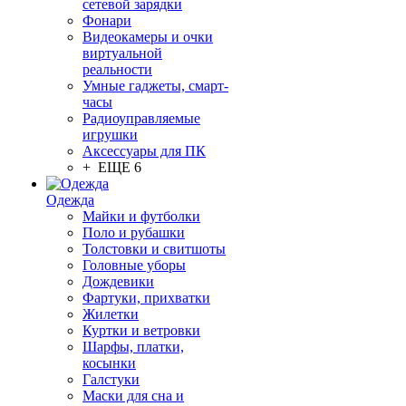
сетевой зарядки
Фонари
Видеокамеры и очки
виртуальной
реальности
Умные гаджеты, смарт-
часы
Радиоуправляемые
игрушки
Аксессуары для ПК
+ ЕЩЕ 6
Одежда
Майки и футболки
Поло и рубашки
Толстовки и свитшоты
Головные уборы
Дождевики
Фартуки, прихватки
Жилетки
Куртки и ветровки
Шарфы, платки,
косынки
Галстуки
Маски для сна и