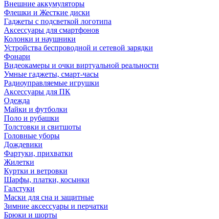
Внешние аккумуляторы
Флешки и Жесткие диски
Гаджеты с подсветкой логотипа
Аксессуары для смартфонов
Колонки и наушники
Устройства беспроводной и сетевой зарядки
Фонари
Видеокамеры и очки виртуальной реальности
Умные гаджеты, смарт-часы
Радиоуправляемые игрушки
Аксессуары для ПК
Одежда
Майки и футболки
Поло и рубашки
Толстовки и свитшоты
Головные уборы
Дождевики
Фартуки, прихватки
Жилетки
Куртки и ветровки
Шарфы, платки, косынки
Галстуки
Маски для сна и защитные
Зимние аксессуары и перчатки
Брюки и шорты