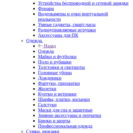
Устройства беспроводной и сетевой зарядки
Фонари
Видеокамеры и очки виртуальной
реальности
Умные гаджеты, смарт-часы
Радиоуправляемые игрушки
Аксессуары для ПК
Одежда
Назад
Одежда
Майки и футболки
Поло и рубашки
Толстовки и свитшоты
Головные уборы
Дождевики
Фартуки, прихватки
Жилетки
Куртки и ветровки
Шарфы, платки, косынки
Галстуки
Маски для сна и защитные
Зимние аксессуары и перчатки
Брюки и шорты
Профессиональная одежда
Сумки, рюкзаки