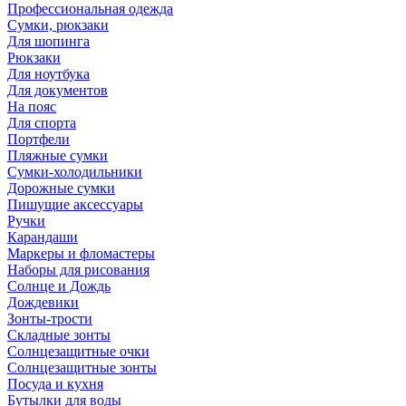
Профессиональная одежда
Сумки, рюкзаки
Для шопинга
Рюкзаки
Для ноутбука
Для документов
На пояс
Для спорта
Портфели
Пляжные сумки
Сумки-холодильники
Дорожные сумки
Пишущие аксессуары
Ручки
Карандаши
Маркеры и фломастеры
Наборы для рисования
Солнце и Дождь
Дождевики
Зонты-трости
Складные зонты
Солнцезащитные очки
Солнцезащитные зонты
Посуда и кухня
Бутылки для воды