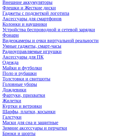
Внешние аккумуляторы
Флешки и Жесткие диски
Гаджеты с подсветкой логотипа
Аксессуары для смартфонов
Колонки и наушники
Устройства беспроводной и сетевой зарядки
Фонари
Видеокамеры и очки виртуальной реальности
Умные гаджеты, смарт-часы
Радиоуправляемые игрушки
Аксессуары для ПК
Одежда
Майки и футболки
Поло и рубашки
Толстовки и свитшоты
Головные уборы
Дождевики
Фартуки, прихватки
Жилетки
Куртки и ветровки
Шарфы, платки, косынки
Галстуки
Маски для сна и защитные
Зимние аксессуары и перчатки
Брюки и шорты