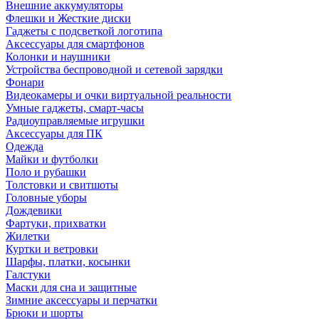
Внешние аккумуляторы
Флешки и Жесткие диски
Гаджеты с подсветкой логотипа
Аксессуары для смартфонов
Колонки и наушники
Устройства беспроводной и сетевой зарядки
Фонари
Видеокамеры и очки виртуальной реальности
Умные гаджеты, смарт-часы
Радиоуправляемые игрушки
Аксессуары для ПК
Одежда
Майки и футболки
Поло и рубашки
Толстовки и свитшоты
Головные уборы
Дождевики
Фартуки, прихватки
Жилетки
Куртки и ветровки
Шарфы, платки, косынки
Галстуки
Маски для сна и защитные
Зимние аксессуары и перчатки
Брюки и шорты