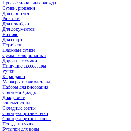
Профессиональная одежда
Сумки, рюкзаки
Для шопинга
Рюкзаки
Для ноутбука
Для документов
На пояс
Для спорта
Портфели
Пляжные сумки
Сумки-холодильники
Дорожные сумки
Пишущие аксессуары
Ручки
Карандаши
Маркеры и фломастеры
Наборы для рисования
Солнце и Дождь
Дождевики
Зонты-трости
Складные зонты
Солнцезащитные очки
Солнцезащитные зонты
Посуда и кухня
Бутылки для воды