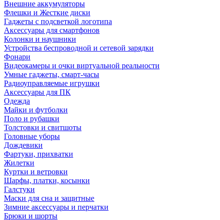
Внешние аккумуляторы
Флешки и Жесткие диски
Гаджеты с подсветкой логотипа
Аксессуары для смартфонов
Колонки и наушники
Устройства беспроводной и сетевой зарядки
Фонари
Видеокамеры и очки виртуальной реальности
Умные гаджеты, смарт-часы
Радиоуправляемые игрушки
Аксессуары для ПК
Одежда
Майки и футболки
Поло и рубашки
Толстовки и свитшоты
Головные уборы
Дождевики
Фартуки, прихватки
Жилетки
Куртки и ветровки
Шарфы, платки, косынки
Галстуки
Маски для сна и защитные
Зимние аксессуары и перчатки
Брюки и шорты