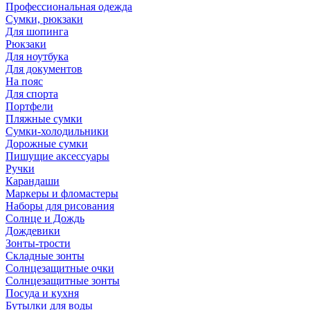
Профессиональная одежда
Сумки, рюкзаки
Для шопинга
Рюкзаки
Для ноутбука
Для документов
На пояс
Для спорта
Портфели
Пляжные сумки
Сумки-холодильники
Дорожные сумки
Пишущие аксессуары
Ручки
Карандаши
Маркеры и фломастеры
Наборы для рисования
Солнце и Дождь
Дождевики
Зонты-трости
Складные зонты
Солнцезащитные очки
Солнцезащитные зонты
Посуда и кухня
Бутылки для воды