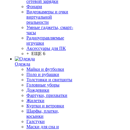
сетевой зарядки
Фонари
Видеокамеры и очки
виртуальной
реальности
Умные гаджеты, смарт-
часы
Радиоуправляемые
игрушки
Аксессуары для ПК
+ ЕЩЕ 6
Одежда
Майки и футболки
Поло и рубашки
Толстовки и свитшоты
Головные уборы
Дождевики
Фартуки, прихватки
Жилетки
Куртки и ветровки
Шарфы, платки,
косынки
Галстуки
Маски для сна и