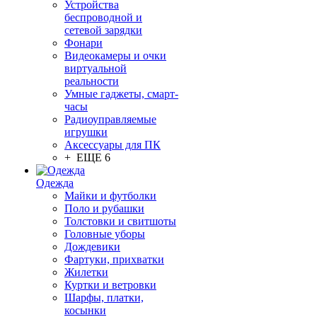
Устройства
беспроводной и
сетевой зарядки
Фонари
Видеокамеры и очки
виртуальной
реальности
Умные гаджеты, смарт-
часы
Радиоуправляемые
игрушки
Аксессуары для ПК
+ ЕЩЕ 6
Одежда
Майки и футболки
Поло и рубашки
Толстовки и свитшоты
Головные уборы
Дождевики
Фартуки, прихватки
Жилетки
Куртки и ветровки
Шарфы, платки,
косынки