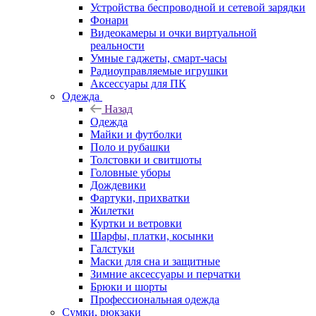
Устройства беспроводной и сетевой зарядки
Фонари
Видеокамеры и очки виртуальной
реальности
Умные гаджеты, смарт-часы
Радиоуправляемые игрушки
Аксессуары для ПК
Одежда
Назад
Одежда
Майки и футболки
Поло и рубашки
Толстовки и свитшоты
Головные уборы
Дождевики
Фартуки, прихватки
Жилетки
Куртки и ветровки
Шарфы, платки, косынки
Галстуки
Маски для сна и защитные
Зимние аксессуары и перчатки
Брюки и шорты
Профессиональная одежда
Сумки, рюкзаки