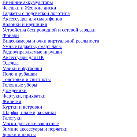
Внешние аккумуляторы
Флешки и Жесткие диски
Гаджеты с подсветкой логотипа
Аксессуары для смартфонов
Колонки и наушники
Устройства беспроводной и сетевой зарядки
Фонари
Видеокамеры и очки виртуальной реальности
Умные гаджеты, смарт-часы
Радиоуправляемые игрушки
Аксессуары для ПК
Одежда
Майки и футболки
Поло и рубашки
Толстовки и свитшоты
Головные уборы
Дождевики
Фартуки, прихватки
Жилетки
Куртки и ветровки
Шарфы, платки, косынки
Галстуки
Маски для сна и защитные
Зимние аксессуары и перчатки
Брюки и шорты