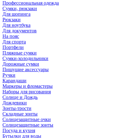
Профессиональная одежда
Сумки, рюкзаки
Для шопинга
Рюкзаки
Для ноутбука
Для документов
На пояс
Для спорта
Портфели
Пляжные сумки
Сумки-холодильники
Дорожные сумки
Пишущие аксессуары
Ручки
Карандаши
Маркеры и фломастеры
Наборы для рисования
Солнце и Дождь
Дождевики
Зонты-трости
Складные зонты
Солнцезащитные очки
Солнцезащитные зонты
Посуда и кухня
Бутылки для воды