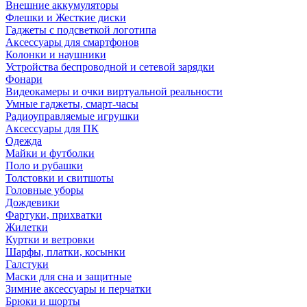
Внешние аккумуляторы
Флешки и Жесткие диски
Гаджеты с подсветкой логотипа
Аксессуары для смартфонов
Колонки и наушники
Устройства беспроводной и сетевой зарядки
Фонари
Видеокамеры и очки виртуальной реальности
Умные гаджеты, смарт-часы
Радиоуправляемые игрушки
Аксессуары для ПК
Одежда
Майки и футболки
Поло и рубашки
Толстовки и свитшоты
Головные уборы
Дождевики
Фартуки, прихватки
Жилетки
Куртки и ветровки
Шарфы, платки, косынки
Галстуки
Маски для сна и защитные
Зимние аксессуары и перчатки
Брюки и шорты