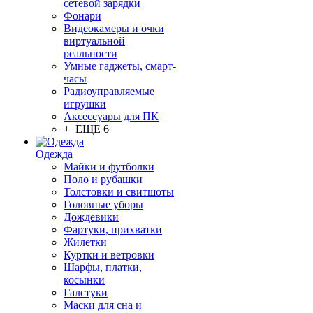
сетевой зарядки
Фонари
Видеокамеры и очки
виртуальной
реальности
Умные гаджеты, смарт-
часы
Радиоуправляемые
игрушки
Аксессуары для ПК
+ ЕЩЕ 6
Одежда
Майки и футболки
Поло и рубашки
Толстовки и свитшоты
Головные уборы
Дождевики
Фартуки, прихватки
Жилетки
Куртки и ветровки
Шарфы, платки,
косынки
Галстуки
Маски для сна и