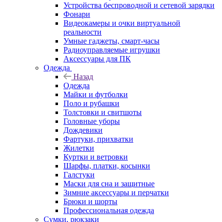
Устройства беспроводной и сетевой зарядки
Фонари
Видеокамеры и очки виртуальной
реальности
Умные гаджеты, смарт-часы
Радиоуправляемые игрушки
Аксессуары для ПК
Одежда
Назад
Одежда
Майки и футболки
Поло и рубашки
Толстовки и свитшоты
Головные уборы
Дождевики
Фартуки, прихватки
Жилетки
Куртки и ветровки
Шарфы, платки, косынки
Галстуки
Маски для сна и защитные
Зимние аксессуары и перчатки
Брюки и шорты
Профессиональная одежда
Сумки, рюкзаки