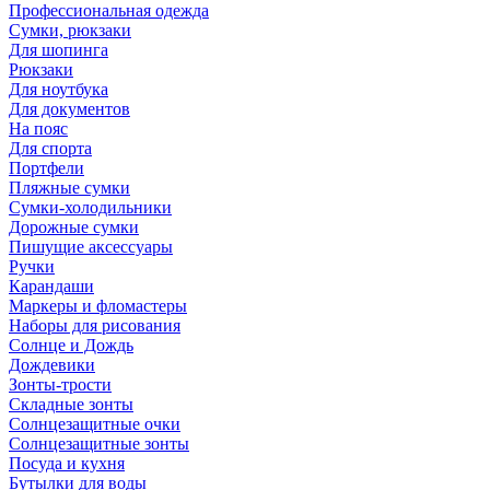
Профессиональная одежда
Сумки, рюкзаки
Для шопинга
Рюкзаки
Для ноутбука
Для документов
На пояс
Для спорта
Портфели
Пляжные сумки
Сумки-холодильники
Дорожные сумки
Пишущие аксессуары
Ручки
Карандаши
Маркеры и фломастеры
Наборы для рисования
Солнце и Дождь
Дождевики
Зонты-трости
Складные зонты
Солнцезащитные очки
Солнцезащитные зонты
Посуда и кухня
Бутылки для воды