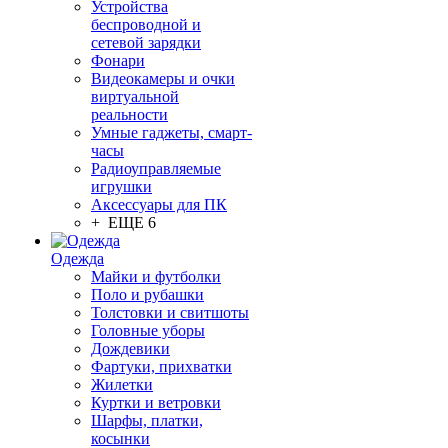
Устройства
беспроводной и
сетевой зарядки
Фонари
Видеокамеры и очки
виртуальной
реальности
Умные гаджеты, смарт-
часы
Радиоуправляемые
игрушки
Аксессуары для ПК
+ ЕЩЕ 6
Одежда
Майки и футболки
Поло и рубашки
Толстовки и свитшоты
Головные уборы
Дождевики
Фартуки, прихватки
Жилетки
Куртки и ветровки
Шарфы, платки,
косынки