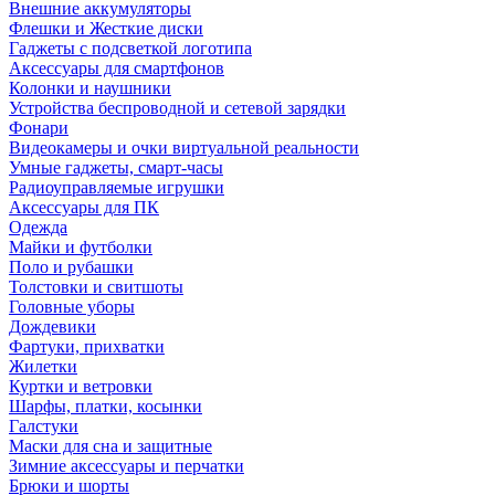
Внешние аккумуляторы
Флешки и Жесткие диски
Гаджеты с подсветкой логотипа
Аксессуары для смартфонов
Колонки и наушники
Устройства беспроводной и сетевой зарядки
Фонари
Видеокамеры и очки виртуальной реальности
Умные гаджеты, смарт-часы
Радиоуправляемые игрушки
Аксессуары для ПК
Одежда
Майки и футболки
Поло и рубашки
Толстовки и свитшоты
Головные уборы
Дождевики
Фартуки, прихватки
Жилетки
Куртки и ветровки
Шарфы, платки, косынки
Галстуки
Маски для сна и защитные
Зимние аксессуары и перчатки
Брюки и шорты