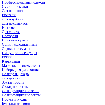
Профессиональная одежда
Сумки, рюкзаки
Для шопинга
Рюкзаки
Для ноутбука
Для документов
На пояс
Для спорта
Портфели
Пляжные сумки
Сумки-холодильники
Дорожные сумки
Пишущие аксессуары
Ручки
Карандаши
Маркеры и фломастеры
Наборы для рисования
Солнце и Дождь
Дождевики
Зонты-трости
Складные зонты
Солнцезащитные очки
Солнцезащитные зонты
Посуда и кухня
Бутылки для воды