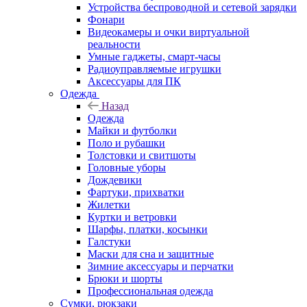
Устройства беспроводной и сетевой зарядки
Фонари
Видеокамеры и очки виртуальной
реальности
Умные гаджеты, смарт-часы
Радиоуправляемые игрушки
Аксессуары для ПК
Одежда
Назад
Одежда
Майки и футболки
Поло и рубашки
Толстовки и свитшоты
Головные уборы
Дождевики
Фартуки, прихватки
Жилетки
Куртки и ветровки
Шарфы, платки, косынки
Галстуки
Маски для сна и защитные
Зимние аксессуары и перчатки
Брюки и шорты
Профессиональная одежда
Сумки, рюкзаки