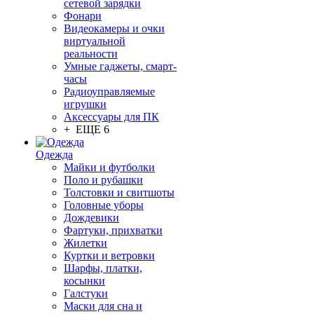
сетевой зарядки
Фонари
Видеокамеры и очки
виртуальной
реальности
Умные гаджеты, смарт-
часы
Радиоуправляемые
игрушки
Аксессуары для ПК
+ ЕЩЕ 6
Одежда
Майки и футболки
Поло и рубашки
Толстовки и свитшоты
Головные уборы
Дождевики
Фартуки, прихватки
Жилетки
Куртки и ветровки
Шарфы, платки,
косынки
Галстуки
Маски для сна и