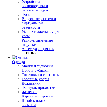
Устройства
беспроводной и
сетевой зарядки
Фонари
Видеокамеры и очки
виртуальной
реальности
Умные гаджеты, смарт-
часы
Радиоуправляемые
игрушки
Аксессуары для ПК
+ ЕЩЕ 6
Одежда
Майки и футболки
Поло и рубашки
Толстовки и свитшоты
Головные уборы
Дождевики
Фартуки, прихватки
Жилетки
Куртки и ветровки
Шарфы, платки,
косынки