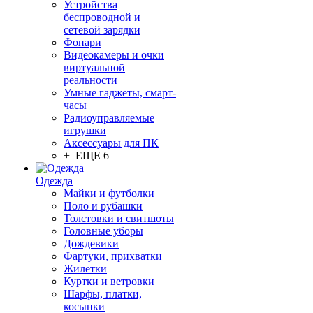
Устройства
беспроводной и
сетевой зарядки
Фонари
Видеокамеры и очки
виртуальной
реальности
Умные гаджеты, смарт-
часы
Радиоуправляемые
игрушки
Аксессуары для ПК
+ ЕЩЕ 6
Одежда
Майки и футболки
Поло и рубашки
Толстовки и свитшоты
Головные уборы
Дождевики
Фартуки, прихватки
Жилетки
Куртки и ветровки
Шарфы, платки,
косынки