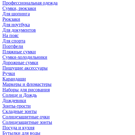
Профессиональная одежда
Сумки, рюкзаки
Для шопинга
Рюкзаки
Для ноутбука
Для документов
На пояс
Для спорта
Портфели
Пляжные сумки
Сумки-холодильники
Дорожные сумки
Пишущие аксессуары
Ручки
Карандаши
Маркеры и фломастеры
Наборы для рисования
Солнце и Дождь
Дождевики
Зонты-трости
Складные зонты
Солнцезащитные очки
Солнцезащитные зонты
Посуда и кухня
Бутылки для воды