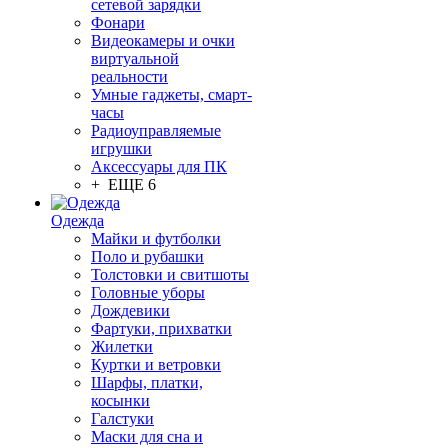
сетевой зарядки
Фонари
Видеокамеры и очки
виртуальной
реальности
Умные гаджеты, смарт-
часы
Радиоуправляемые
игрушки
Аксессуары для ПК
+ ЕЩЕ 6
Одежда
Майки и футболки
Поло и рубашки
Толстовки и свитшоты
Головные уборы
Дождевики
Фартуки, прихватки
Жилетки
Куртки и ветровки
Шарфы, платки,
косынки
Галстуки
Маски для сна и