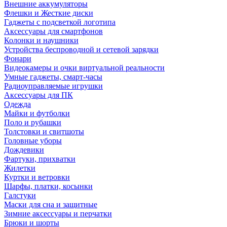
Внешние аккумуляторы
Флешки и Жесткие диски
Гаджеты с подсветкой логотипа
Аксессуары для смартфонов
Колонки и наушники
Устройства беспроводной и сетевой зарядки
Фонари
Видеокамеры и очки виртуальной реальности
Умные гаджеты, смарт-часы
Радиоуправляемые игрушки
Аксессуары для ПК
Одежда
Майки и футболки
Поло и рубашки
Толстовки и свитшоты
Головные уборы
Дождевики
Фартуки, прихватки
Жилетки
Куртки и ветровки
Шарфы, платки, косынки
Галстуки
Маски для сна и защитные
Зимние аксессуары и перчатки
Брюки и шорты