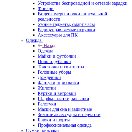
Устройства беспроводной и сетевой зарядки
Фонари
Видеокамеры и очки виртуальной
реальности
Умные гаджеты, смарт-часы
Радиоуправляемые игрушки
Аксессуары для ПК
Одежда
Назад
Одежда
Майки и футболки
Поло и рубашки
Толстовки и свитшоты
Головные уборы
Дождевики
Фартуки, прихватки
Жилетки
Куртки и ветровки
Шарфы, платки, косынки
Галстуки
Маски для сна и защитные
Зимние аксессуары и перчатки
Брюки и шорты
Профессиональная одежда
Сумки, рюкзаки