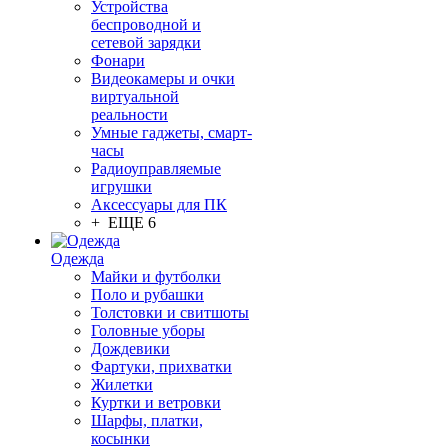
Устройства
беспроводной и
сетевой зарядки
Фонари
Видеокамеры и очки
виртуальной
реальности
Умные гаджеты, смарт-
часы
Радиоуправляемые
игрушки
Аксессуары для ПК
+ ЕЩЕ 6
Одежда
Майки и футболки
Поло и рубашки
Толстовки и свитшоты
Головные уборы
Дождевики
Фартуки, прихватки
Жилетки
Куртки и ветровки
Шарфы, платки,
косынки