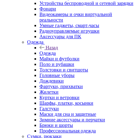
Устройства беспроводной и сетевой зарядки
Фонари
Видеокамеры и очки виртуальной
реальности
Умные гаджеты, смарт-часы
Радиоуправляемые игрушки
Аксессуары для ПК
Одежда
Назад
Одежда
Майки и футболки
Поло и рубашки
Толстовки и свитшоты
Головные уборы
Дождевики
Фартуки, прихватки
Жилетки
Куртки и ветровки
Шарфы, платки, косынки
Галстуки
Маски для сна и защитные
Зимние аксессуары и перчатки
Брюки и шорты
Профессиональная одежда
Сумки, рюкзаки