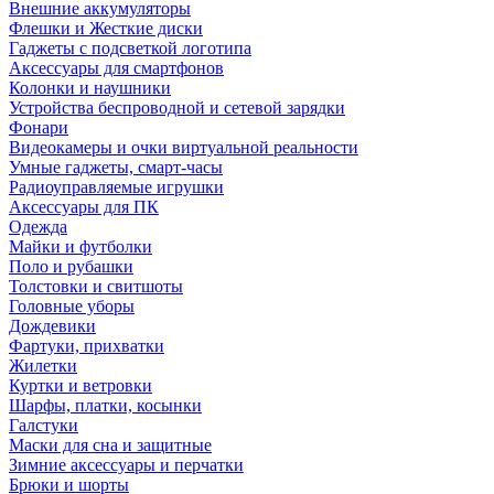
Внешние аккумуляторы
Флешки и Жесткие диски
Гаджеты с подсветкой логотипа
Аксессуары для смартфонов
Колонки и наушники
Устройства беспроводной и сетевой зарядки
Фонари
Видеокамеры и очки виртуальной реальности
Умные гаджеты, смарт-часы
Радиоуправляемые игрушки
Аксессуары для ПК
Одежда
Майки и футболки
Поло и рубашки
Толстовки и свитшоты
Головные уборы
Дождевики
Фартуки, прихватки
Жилетки
Куртки и ветровки
Шарфы, платки, косынки
Галстуки
Маски для сна и защитные
Зимние аксессуары и перчатки
Брюки и шорты