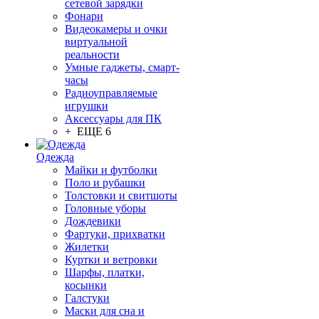
сетевой зарядки
Фонари
Видеокамеры и очки
виртуальной
реальности
Умные гаджеты, смарт-
часы
Радиоуправляемые
игрушки
Аксессуары для ПК
+ ЕЩЕ 6
Одежда
Майки и футболки
Поло и рубашки
Толстовки и свитшоты
Головные уборы
Дождевики
Фартуки, прихватки
Жилетки
Куртки и ветровки
Шарфы, платки,
косынки
Галстуки
Маски для сна и