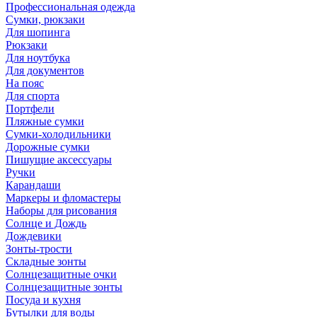
Профессиональная одежда
Сумки, рюкзаки
Для шопинга
Рюкзаки
Для ноутбука
Для документов
На пояс
Для спорта
Портфели
Пляжные сумки
Сумки-холодильники
Дорожные сумки
Пишущие аксессуары
Ручки
Карандаши
Маркеры и фломастеры
Наборы для рисования
Солнце и Дождь
Дождевики
Зонты-трости
Складные зонты
Солнцезащитные очки
Солнцезащитные зонты
Посуда и кухня
Бутылки для воды