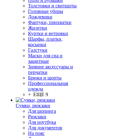
Поло и рубашки
Толстовки и свитшоты
Головные уборы
Дождевики
Фартуки, прихватки
Жилетки
Куртки и ветровки
Шарфы, платки,
косынки
Галстуки
Маски для сна и
защитные
Зимние аксессуары и
перчатки
Брюки и шорты
Профессиональная
одежда
+ ЕЩЕ 9
Сумки, рюкзаки
Для шопинга
Рюкзаки
Для ноутбука
Для документов
На пояс