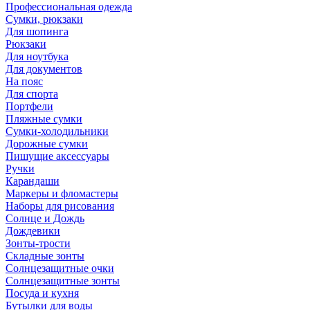
Профессиональная одежда
Сумки, рюкзаки
Для шопинга
Рюкзаки
Для ноутбука
Для документов
На пояс
Для спорта
Портфели
Пляжные сумки
Сумки-холодильники
Дорожные сумки
Пишущие аксессуары
Ручки
Карандаши
Маркеры и фломастеры
Наборы для рисования
Солнце и Дождь
Дождевики
Зонты-трости
Складные зонты
Солнцезащитные очки
Солнцезащитные зонты
Посуда и кухня
Бутылки для воды