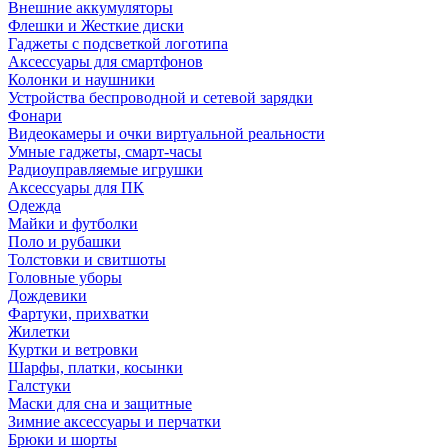
Внешние аккумуляторы
Флешки и Жесткие диски
Гаджеты с подсветкой логотипа
Аксессуары для смартфонов
Колонки и наушники
Устройства беспроводной и сетевой зарядки
Фонари
Видеокамеры и очки виртуальной реальности
Умные гаджеты, смарт-часы
Радиоуправляемые игрушки
Аксессуары для ПК
Одежда
Майки и футболки
Поло и рубашки
Толстовки и свитшоты
Головные уборы
Дождевики
Фартуки, прихватки
Жилетки
Куртки и ветровки
Шарфы, платки, косынки
Галстуки
Маски для сна и защитные
Зимние аксессуары и перчатки
Брюки и шорты