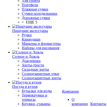
Для спорта
Портфели
Пляжные сумки
Сумки-холодильники
Дорожные сумки
+ ЕЩЕ 5
Пишущие аксессуары
Ручки
Карандаши
Маркеры и фломастеры
Наборы для рисования
Солнце и Дождь
Дождевики
Зонты-трости
Складные зонты
Солнцезащитные очки
Солнцезащитные зонты
Посуда и кухня
Бутылки для воды
Компания
Термокружки и
термосы
О
Кружки, стаканы,
компании
Контакты