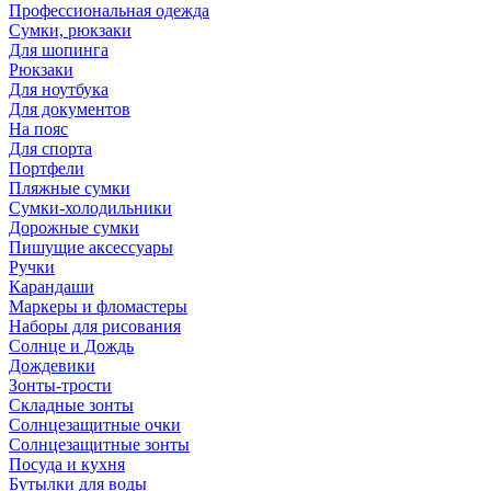
Профессиональная одежда
Сумки, рюкзаки
Для шопинга
Рюкзаки
Для ноутбука
Для документов
На пояс
Для спорта
Портфели
Пляжные сумки
Сумки-холодильники
Дорожные сумки
Пишущие аксессуары
Ручки
Карандаши
Маркеры и фломастеры
Наборы для рисования
Солнце и Дождь
Дождевики
Зонты-трости
Складные зонты
Солнцезащитные очки
Солнцезащитные зонты
Посуда и кухня
Бутылки для воды