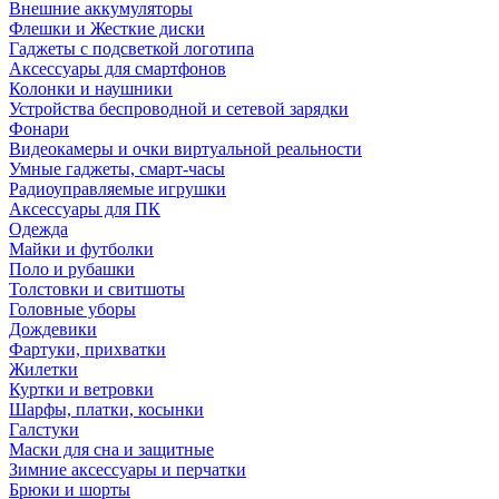
Внешние аккумуляторы
Флешки и Жесткие диски
Гаджеты с подсветкой логотипа
Аксессуары для смартфонов
Колонки и наушники
Устройства беспроводной и сетевой зарядки
Фонари
Видеокамеры и очки виртуальной реальности
Умные гаджеты, смарт-часы
Радиоуправляемые игрушки
Аксессуары для ПК
Одежда
Майки и футболки
Поло и рубашки
Толстовки и свитшоты
Головные уборы
Дождевики
Фартуки, прихватки
Жилетки
Куртки и ветровки
Шарфы, платки, косынки
Галстуки
Маски для сна и защитные
Зимние аксессуары и перчатки
Брюки и шорты