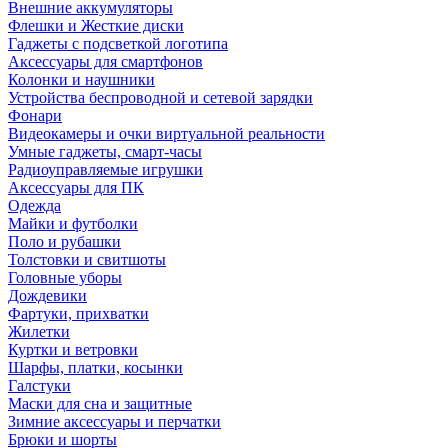
Внешние аккумуляторы
Флешки и Жесткие диски
Гаджеты с подсветкой логотипа
Аксессуары для смартфонов
Колонки и наушники
Устройства беспроводной и сетевой зарядки
Фонари
Видеокамеры и очки виртуальной реальности
Умные гаджеты, смарт-часы
Радиоуправляемые игрушки
Аксессуары для ПК
Одежда
Майки и футболки
Поло и рубашки
Толстовки и свитшоты
Головные уборы
Дождевики
Фартуки, прихватки
Жилетки
Куртки и ветровки
Шарфы, платки, косынки
Галстуки
Маски для сна и защитные
Зимние аксессуары и перчатки
Брюки и шорты