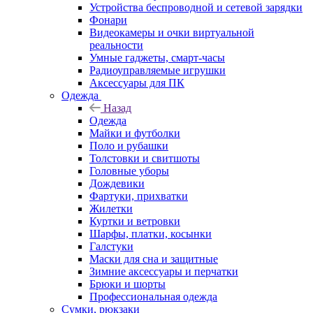
Устройства беспроводной и сетевой зарядки
Фонари
Видеокамеры и очки виртуальной
реальности
Умные гаджеты, смарт-часы
Радиоуправляемые игрушки
Аксессуары для ПК
Одежда
Назад
Одежда
Майки и футболки
Поло и рубашки
Толстовки и свитшоты
Головные уборы
Дождевики
Фартуки, прихватки
Жилетки
Куртки и ветровки
Шарфы, платки, косынки
Галстуки
Маски для сна и защитные
Зимние аксессуары и перчатки
Брюки и шорты
Профессиональная одежда
Сумки, рюкзаки