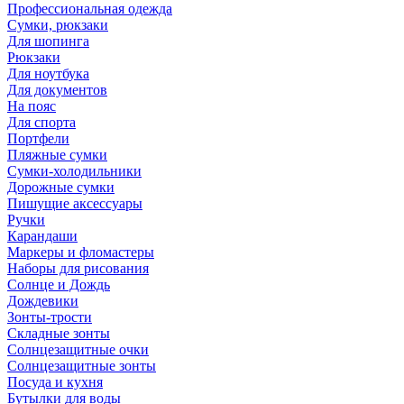
Профессиональная одежда
Сумки, рюкзаки
Для шопинга
Рюкзаки
Для ноутбука
Для документов
На пояс
Для спорта
Портфели
Пляжные сумки
Сумки-холодильники
Дорожные сумки
Пишущие аксессуары
Ручки
Карандаши
Маркеры и фломастеры
Наборы для рисования
Солнце и Дождь
Дождевики
Зонты-трости
Складные зонты
Солнцезащитные очки
Солнцезащитные зонты
Посуда и кухня
Бутылки для воды