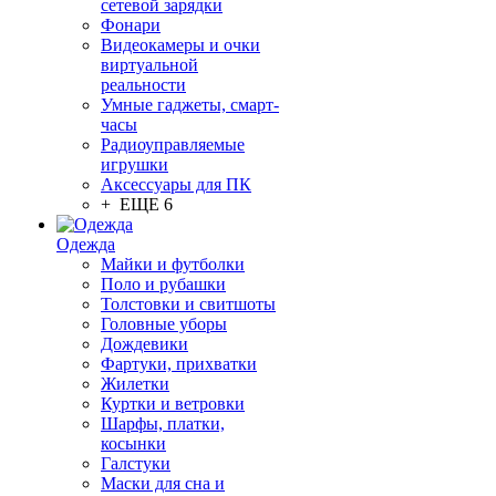
сетевой зарядки
Фонари
Видеокамеры и очки
виртуальной
реальности
Умные гаджеты, смарт-
часы
Радиоуправляемые
игрушки
Аксессуары для ПК
+ ЕЩЕ 6
Одежда
Майки и футболки
Поло и рубашки
Толстовки и свитшоты
Головные уборы
Дождевики
Фартуки, прихватки
Жилетки
Куртки и ветровки
Шарфы, платки,
косынки
Галстуки
Маски для сна и