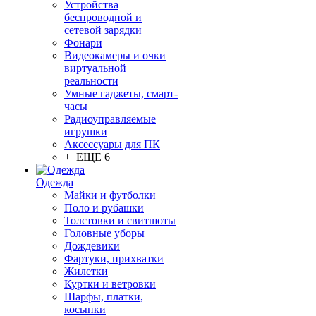
Устройства
беспроводной и
сетевой зарядки
Фонари
Видеокамеры и очки
виртуальной
реальности
Умные гаджеты, смарт-
часы
Радиоуправляемые
игрушки
Аксессуары для ПК
+ ЕЩЕ 6
Одежда
Майки и футболки
Поло и рубашки
Толстовки и свитшоты
Головные уборы
Дождевики
Фартуки, прихватки
Жилетки
Куртки и ветровки
Шарфы, платки,
косынки