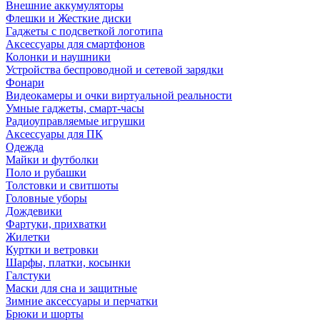
Внешние аккумуляторы
Флешки и Жесткие диски
Гаджеты с подсветкой логотипа
Аксессуары для смартфонов
Колонки и наушники
Устройства беспроводной и сетевой зарядки
Фонари
Видеокамеры и очки виртуальной реальности
Умные гаджеты, смарт-часы
Радиоуправляемые игрушки
Аксессуары для ПК
Одежда
Майки и футболки
Поло и рубашки
Толстовки и свитшоты
Головные уборы
Дождевики
Фартуки, прихватки
Жилетки
Куртки и ветровки
Шарфы, платки, косынки
Галстуки
Маски для сна и защитные
Зимние аксессуары и перчатки
Брюки и шорты