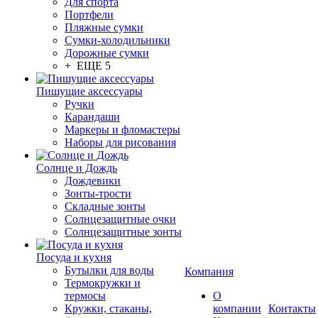
Для спорта
Портфели
Пляжные сумки
Сумки-холодильники
Дорожные сумки
+ ЕЩЕ 5
Пишущие аксессуары
Ручки
Карандаши
Маркеры и фломастеры
Наборы для рисования
Солнце и Дождь
Дождевики
Зонты-трости
Складные зонты
Солнцезащитные очки
Солнцезащитные зонты
Посуда и кухня
Бутылки для воды
Компания
Термокружки и
термосы
О
Кружки, стаканы,
компании
Контакты