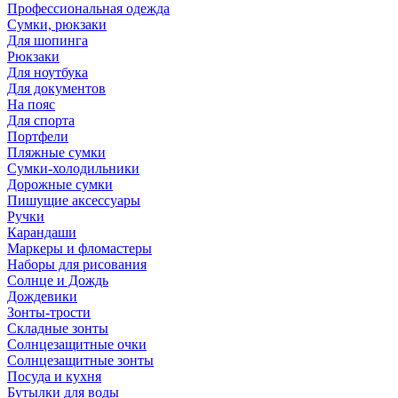
Профессиональная одежда
Сумки, рюкзаки
Для шопинга
Рюкзаки
Для ноутбука
Для документов
На пояс
Для спорта
Портфели
Пляжные сумки
Сумки-холодильники
Дорожные сумки
Пишущие аксессуары
Ручки
Карандаши
Маркеры и фломастеры
Наборы для рисования
Солнце и Дождь
Дождевики
Зонты-трости
Складные зонты
Солнцезащитные очки
Солнцезащитные зонты
Посуда и кухня
Бутылки для воды