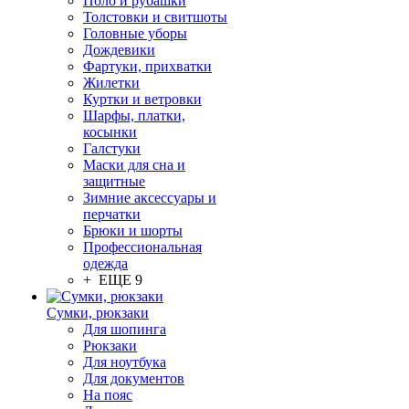
Поло и рубашки
Толстовки и свитшоты
Головные уборы
Дождевики
Фартуки, прихватки
Жилетки
Куртки и ветровки
Шарфы, платки,
косынки
Галстуки
Маски для сна и
защитные
Зимние аксессуары и
перчатки
Брюки и шорты
Профессиональная
одежда
+ ЕЩЕ 9
Сумки, рюкзаки
Для шопинга
Рюкзаки
Для ноутбука
Для документов
На пояс