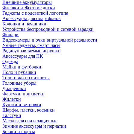
Внешние аккумуляторы
Флешки и Жесткие диски
Гаджеты с подсветкой логотипа
Аксессуары для смартфонов
Колонки и наушники
Устройства беспроводной и сетевой зарядки
Фонари
Видеокамеры и очки виртуальной реальности
Умные гаджеты, смарт-часы
Радиоуправляемые игрушки
Аксессуары для ПК
Одежда
Майки и футболки
Поло и рубашки
Толстовки и свитшоты
Головные уборы
Дождевики
Фартуки, прихватки
Жилетки
Куртки и ветровки
Шарфы, платки, косынки
Галстуки
Маски для сна и защитные
Зимние аксессуары и перчатки
Брюки и шорты