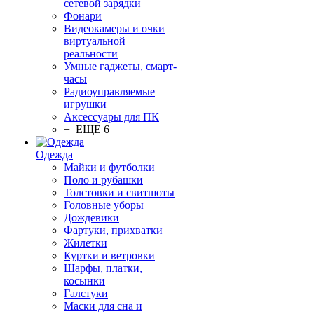
сетевой зарядки
Фонари
Видеокамеры и очки
виртуальной
реальности
Умные гаджеты, смарт-
часы
Радиоуправляемые
игрушки
Аксессуары для ПК
+ ЕЩЕ 6
Одежда
Майки и футболки
Поло и рубашки
Толстовки и свитшоты
Головные уборы
Дождевики
Фартуки, прихватки
Жилетки
Куртки и ветровки
Шарфы, платки,
косынки
Галстуки
Маски для сна и