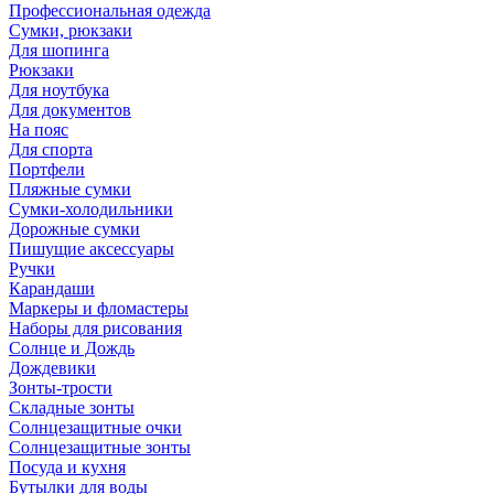
Профессиональная одежда
Сумки, рюкзаки
Для шопинга
Рюкзаки
Для ноутбука
Для документов
На пояс
Для спорта
Портфели
Пляжные сумки
Сумки-холодильники
Дорожные сумки
Пишущие аксессуары
Ручки
Карандаши
Маркеры и фломастеры
Наборы для рисования
Солнце и Дождь
Дождевики
Зонты-трости
Складные зонты
Солнцезащитные очки
Солнцезащитные зонты
Посуда и кухня
Бутылки для воды