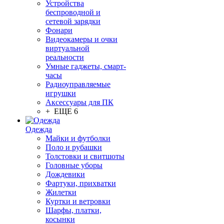
Устройства
беспроводной и
сетевой зарядки
Фонари
Видеокамеры и очки
виртуальной
реальности
Умные гаджеты, смарт-
часы
Радиоуправляемые
игрушки
Аксессуары для ПК
+ ЕЩЕ 6
Одежда
Майки и футболки
Поло и рубашки
Толстовки и свитшоты
Головные уборы
Дождевики
Фартуки, прихватки
Жилетки
Куртки и ветровки
Шарфы, платки,
косынки