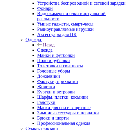
Устройства беспроводной и сетевой зарядки
Фонари
Видеокамеры и очки виртуальной
реальности
Умные гаджеты, смарт-часы
Радиоуправляемые игрушки
Аксессуары для ПК
Одежда
Назад
Одежда
Майки и футболки
Поло и рубашки
Толстовки и свитшоты
Головные уборы
Дождевики
Фартуки, прихватки
Жилетки
Куртки и ветровки
Шарфы, платки, косынки
Галстуки
Маски для сна и защитные
Зимние аксессуары и перчатки
Брюки и шорты
Профессиональная одежда
Сумки, рюкзаки