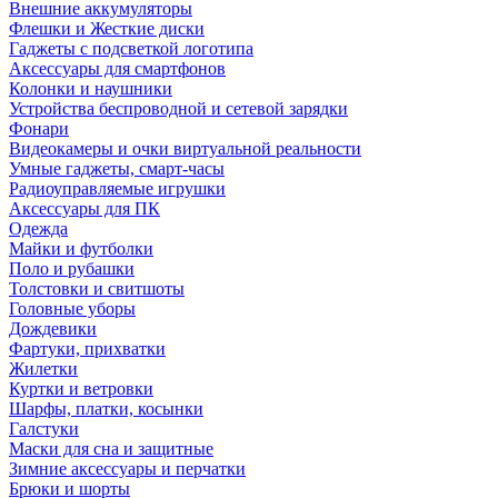
Внешние аккумуляторы
Флешки и Жесткие диски
Гаджеты с подсветкой логотипа
Аксессуары для смартфонов
Колонки и наушники
Устройства беспроводной и сетевой зарядки
Фонари
Видеокамеры и очки виртуальной реальности
Умные гаджеты, смарт-часы
Радиоуправляемые игрушки
Аксессуары для ПК
Одежда
Майки и футболки
Поло и рубашки
Толстовки и свитшоты
Головные уборы
Дождевики
Фартуки, прихватки
Жилетки
Куртки и ветровки
Шарфы, платки, косынки
Галстуки
Маски для сна и защитные
Зимние аксессуары и перчатки
Брюки и шорты