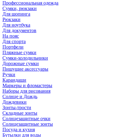
Профессиональная одежда
Сумки, рюкзаки
Для шопинга
Рюкзаки
Для ноутбука
Для документов
На пояс
Для спорта
Портфели
Пляжные сумки
Сумки-холодильники
Дорожные сумки
Пишущие аксессуары
Ручки
Карандаши
Маркеры и фломастеры
Наборы для рисования
Солнце и Дождь
Дождевики
Зонты-трости
Складные зонты
Солнцезащитные очки
Солнцезащитные зонты
Посуда и кухня
Бутылки для воды