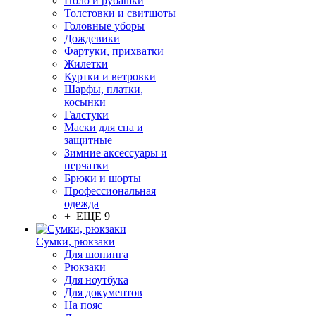
Поло и рубашки
Толстовки и свитшоты
Головные уборы
Дождевики
Фартуки, прихватки
Жилетки
Куртки и ветровки
Шарфы, платки,
косынки
Галстуки
Маски для сна и
защитные
Зимние аксессуары и
перчатки
Брюки и шорты
Профессиональная
одежда
+ ЕЩЕ 9
Сумки, рюкзаки
Для шопинга
Рюкзаки
Для ноутбука
Для документов
На пояс