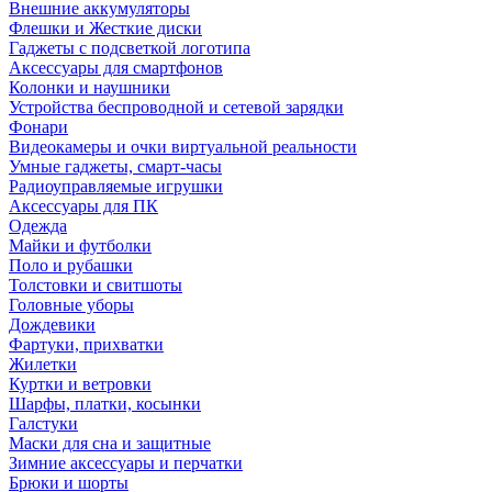
Внешние аккумуляторы
Флешки и Жесткие диски
Гаджеты с подсветкой логотипа
Аксессуары для смартфонов
Колонки и наушники
Устройства беспроводной и сетевой зарядки
Фонари
Видеокамеры и очки виртуальной реальности
Умные гаджеты, смарт-часы
Радиоуправляемые игрушки
Аксессуары для ПК
Одежда
Майки и футболки
Поло и рубашки
Толстовки и свитшоты
Головные уборы
Дождевики
Фартуки, прихватки
Жилетки
Куртки и ветровки
Шарфы, платки, косынки
Галстуки
Маски для сна и защитные
Зимние аксессуары и перчатки
Брюки и шорты