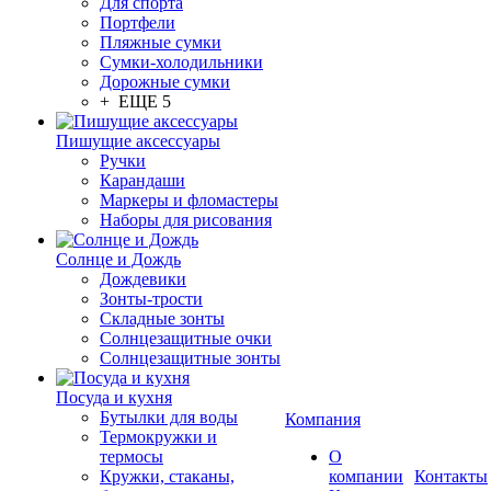
Для спорта
Портфели
Пляжные сумки
Сумки-холодильники
Дорожные сумки
+ ЕЩЕ 5
Пишущие аксессуары
Ручки
Карандаши
Маркеры и фломастеры
Наборы для рисования
Солнце и Дождь
Дождевики
Зонты-трости
Складные зонты
Солнцезащитные очки
Солнцезащитные зонты
Посуда и кухня
Бутылки для воды
Компания
Термокружки и
термосы
О
Кружки, стаканы,
компании
Контакты