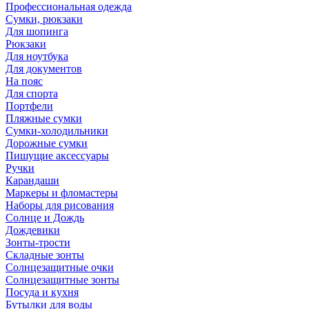
Профессиональная одежда
Сумки, рюкзаки
Для шопинга
Рюкзаки
Для ноутбука
Для документов
На пояс
Для спорта
Портфели
Пляжные сумки
Сумки-холодильники
Дорожные сумки
Пишущие аксессуары
Ручки
Карандаши
Маркеры и фломастеры
Наборы для рисования
Солнце и Дождь
Дождевики
Зонты-трости
Складные зонты
Солнцезащитные очки
Солнцезащитные зонты
Посуда и кухня
Бутылки для воды